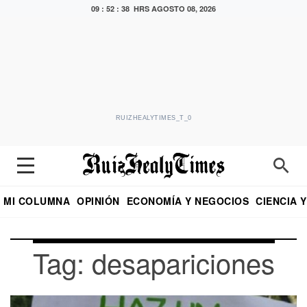
09 : 52 : 39 HRS
AGOSTO 08, 2026
RUIZHEALYTIMES_T_0
MI COLUMNA
OPINIÓN
ECONOMÍA Y NEGOCIOS
CIENCIA 
DIALOGO NOCTURNO
ECONOMISTA
EL UNIVERSAL
EDUARDO RUIZ HEALY EN FORMULA
PUEBLA
REFORMA
CRITERIO DE HI
Tag: desapariciones