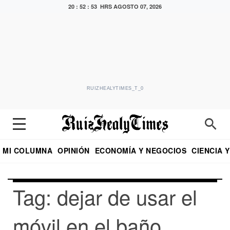
20 : 52 : 53 HRS
AGOSTO 07, 2026
RUIZHEALYTIMES_T_0
MI COLUMNA
OPINIÓN
ECONOMÍA Y NEGOCIOS
CIENCIA 
DIALOGO NOCTURNO
ECONOMISTA
EL UNIVERSAL
EDUARDO RUIZ HEALY EN FORMULA
PUEBLA
REFORMA
CRITERIO DE HI
Tag: dejar de usar el
móvil en el baño