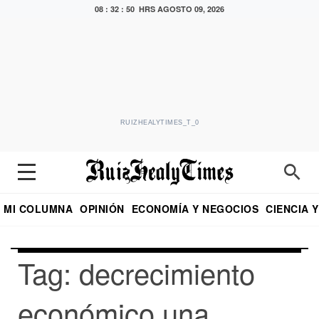
08 : 32 : 51 HRS
AGOSTO 09, 2026
RUIZHEALYTIMES_T_0
MI COLUMNA
OPINIÓN
ECONOMÍA Y NEGOCIOS
CIENCIA 
DIALOGO NOCTURNO
ECONOMISTA
EL UNIVERSAL
EDUARDO RUIZ HEALY EN FORMULA
PUEBLA
REFORMA
CRITERIO DE HI
Tag: decrecimiento
económico una