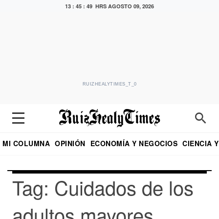
13 : 45 : 49 HRS
AGOSTO 09, 2026
RUIZHEALYTIMES_T_0
MI COLUMNA
OPINIÓN
ECONOMÍA Y NEGOCIOS
CIENCIA 
DIALOGO NOCTURNO
ECONOMISTA
EL UNIVERSAL
EDUARDO RUIZ HEALY EN FORMULA
PUEBLA
REFORMA
CRITERIO DE HI
Tag: Cuidados de los
adultos mayores