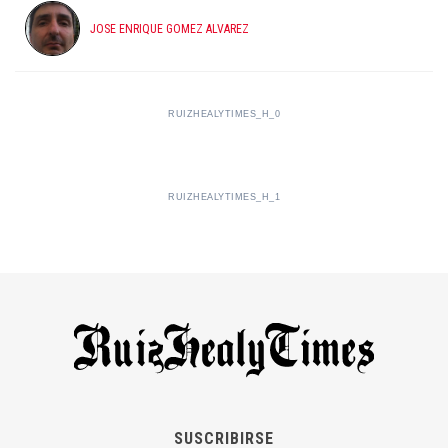
JOSE ENRIQUE GOMEZ ALVAREZ
RUIZHEALYTIMES_H_0
RUIZHEALYTIMES_H_1
SUSCRIBIRSE