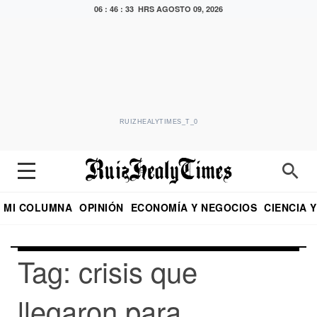
06 : 46 : 33 HRS
AGOSTO 09, 2026
RUIZHEALYTIMES_T_0
MI COLUMNA
OPINIÓN
ECONOMÍA Y NEGOCIOS
CIENCIA 
DIALOGO NOCTURNO
ECONOMISTA
EL UNIVERSAL
EDUARDO RUIZ HEALY EN FORMULA
PUEBLA
REFORMA
CRITERIO DE HI
Tag: crisis que
llegaron para