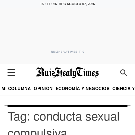
15 : 17 : 26 HRS
AGOSTO 07, 2026
RUIZHEALYTIMES_T_0
MI COLUMNA
OPINIÓN
ECONOMÍA Y NEGOCIOS
CIENCIA 
DIALOGO NOCTURNO
ECONOMISTA
EL UNIVERSAL
EDUARDO RUIZ HEALY EN FORMULA
PUEBLA
REFORMA
CRITERIO DE HI
Tag: conducta sexual
compulsiva