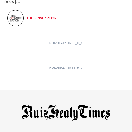
retos […]
THE CONVERSATION
RUIZHEALYTIMES_H_0
RUIZHEALYTIMES_H_1