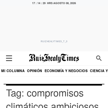
17 : 14 : 29 HRS
AGOSTO 08, 2026
RUIZHEALYTIMES_T_0
MI COLUMNA
OPINIÓN
ECONOMÍA Y NEGOCIOS
CIENCIA 
DIALOGO NOCTURNO
ECONOMISTA
EL UNIVERSAL
EDUARDO RUIZ HEALY EN FORMULA
PUEBLA
REFORMA
CRITERIO DE HI
Tag: compromisos
climáticos ambiciosos