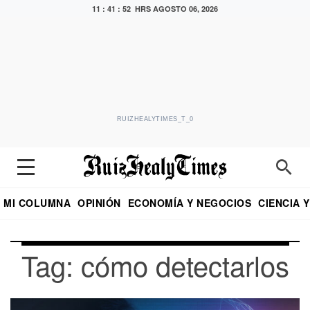
11 : 41 : 52 HRS
AGOSTO 06, 2026
RUIZHEALYTIMES_T_0
MI COLUMNA
OPINIÓN
ECONOMÍA Y NEGOCIOS
CIENCIA 
DIALOGO NOCTURNO
ECONOMISTA
EL UNIVERSAL
EDUARDO RUIZ HEALY EN FORMULA
PUEBLA
REFORMA
CRITERIO DE HI
Tag: cómo detectarlos