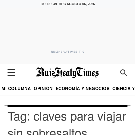
10 : 13 : 49 HRS
AGOSTO 06, 2026
RUIZHEALYTIMES_T_0
MI COLUMNA
OPINIÓN
ECONOMÍA Y NEGOCIOS
CIENCIA 
DIALOGO NOCTURNO
ECONOMISTA
EL UNIVERSAL
EDUARDO RUIZ HEALY EN FORMULA
PUEBLA
REFORMA
CRITERIO DE HI
Tag: claves para viajar
sin sobresaltos