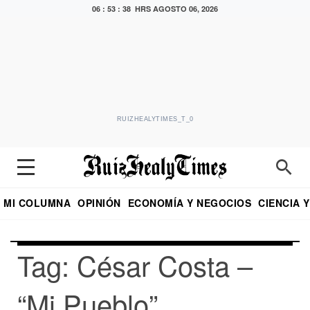
06 : 53 : 38 HRS
AGOSTO 06, 2026
RUIZHEALYTIMES_T_0
MI COLUMNA
OPINIÓN
ECONOMÍA Y NEGOCIOS
CIENCIA 
DIALOGO NOCTURNO
ECONOMISTA
EL UNIVERSAL
EDUARDO RUIZ HEALY EN FORMULA
PUEBLA
REFORMA
CRITERIO DE HI
Tag: César Costa –
“Mi Pueblo”