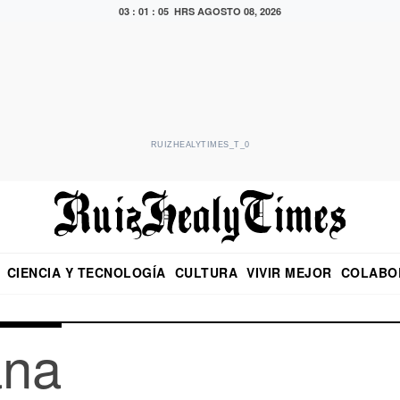
03 : 01 : 05 HRS
AGOSTO 08, 2026
RUIZHEALYTIMES_T_0
CIENCIA Y TECNOLOGÍA
CULTURA
VIVIR MEJOR
COLABO
NO
CRITERIO DE HIDALGO
EDUARDO RUIZ HEALY EN FORMULA
DIARIO DE CHIAPAS
PUEBLA
OPINIÓN
IMAGEN DE Z
EN EL ES
ana