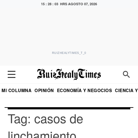
15 : 28 : 03 HRS
AGOSTO 07, 2026
RUIZHEALYTIMES_T_0
MI COLUMNA
OPINIÓN
ECONOMÍA Y NEGOCIOS
CIENCIA 
DIALOGO NOCTURNO
ECONOMISTA
EL UNIVERSAL
EDUARDO RUIZ HEALY EN FORMULA
PUEBLA
REFORMA
CRITERIO DE HI
Tag: casos de
linchamiento