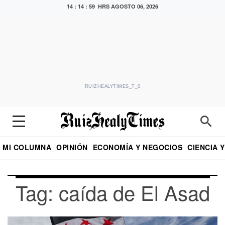
14 : 14 : 59 HRS
AGOSTO 06, 2026
RUIZHEALYTIMES_T_0
MI COLUMNA
OPINIÓN
ECONOMÍA Y NEGOCIOS
CIENCIA 
DIALOGO NOCTURNO
ECONOMISTA
EL UNIVERSAL
EDUARDO RUIZ HEALY EN FORMULA
PUEBLA
REFORMA
CRITERIO DE HI
Tag: caída de El Asad