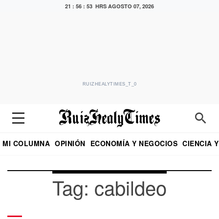
21 : 56 : 53 HRS
AGOSTO 07, 2026
RUIZHEALYTIMES_T_0
MI COLUMNA
OPINIÓN
ECONOMÍA Y NEGOCIOS
CIENCIA 
DIALOGO NOCTURNO
ECONOMISTA
EL UNIVERSAL
EDUARDO RUIZ HEALY EN FORMULA
PUEBLA
REFORMA
CRITERIO DE HI
Tag: cabildeo