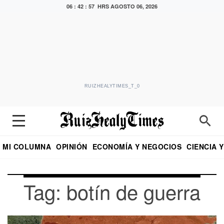
06 : 42 : 57 HRS
AGOSTO 06, 2026
RUIZHEALYTIMES_T_0
MI COLUMNA
OPINIÓN
ECONOMÍA Y NEGOCIOS
CIENCIA 
DIALOGO NOCTURNO
ECONOMISTA
EL UNIVERSAL
EDUARDO RUIZ HEALY EN FORMULA
PUEBLA
REFORMA
CRITERIO DE HI
Tag: botín de guerra