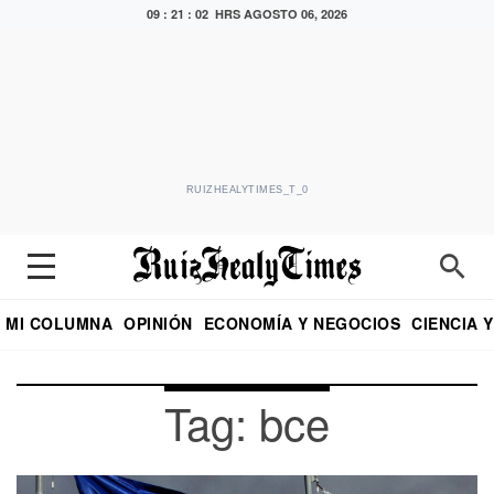
09 : 21 : 02 HRS
AGOSTO 06, 2026
RUIZHEALYTIMES_T_0
MI COLUMNA
OPINIÓN
ECONOMÍA Y NEGOCIOS
CIENCIA 
DIALOGO NOCTURNO
ECONOMISTA
EL UNIVERSAL
EDUARDO RUIZ HEALY EN FORMULA
PUEBLA
REFORMA
CRITERIO DE HI
Tag: bce