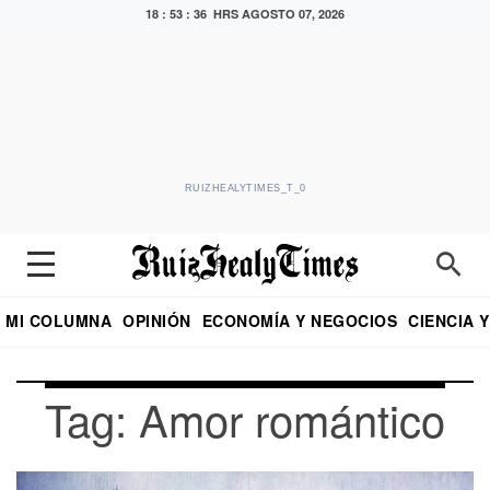
18 : 53 : 37 HRS
AGOSTO 07, 2026
RUIZHEALYTIMES_T_0
MI COLUMNA
OPINIÓN
ECONOMÍA Y NEGOCIOS
CIENCIA 
DIALOGO NOCTURNO
ECONOMISTA
EL UNIVERSAL
EDUARDO RUIZ HEALY EN FORMULA
PUEBLA
REFORMA
CRITERIO DE HI
Tag: Amor romántico