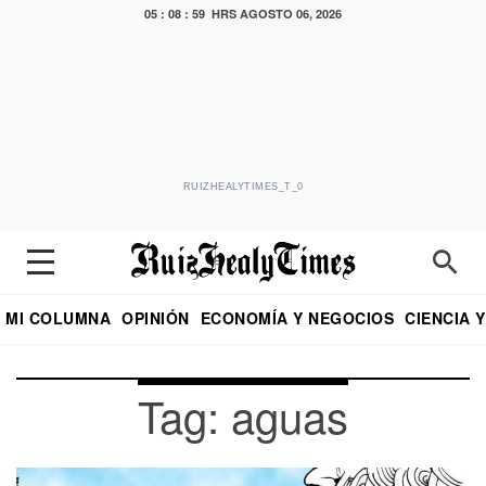
05 : 08 : 59 HRS
AGOSTO 06, 2026
RUIZHEALYTIMES_T_0
MI COLUMNA
OPINIÓN
ECONOMÍA Y NEGOCIOS
CIENCIA 
DIALOGO NOCTURNO
ECONOMISTA
EL UNIVERSAL
EDUARDO RUIZ HEALY EN FORMULA
PUEBLA
REFORMA
CRITERIO DE HI
Tag: aguas