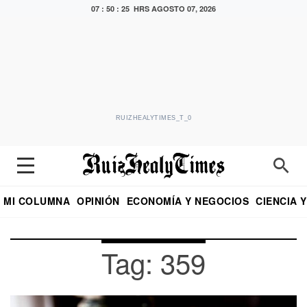
07 : 50 : 25 HRS
AGOSTO 07, 2026
RUIZHEALYTIMES_T_0
MI COLUMNA
OPINIÓN
ECONOMÍA Y NEGOCIOS
CIENCIA 
DIALOGO NOCTURNO
ECONOMISTA
EL UNIVERSAL
EDUARDO RUIZ HEALY EN FORMULA
PUEBLA
REFORMA
CRITERIO DE HI
Tag: 359