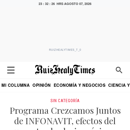
23 : 32 : 27 HRS
AGOSTO 07, 2026
RUIZHEALYTIMES_T_0
MI COLUMNA
OPINIÓN
ECONOMÍA Y NEGOCIOS
CIENCIA 
DIALOGO NOCTURNO
ECONOMISTA
EL UNIVERSAL
EDUARDO RUIZ HEALY EN FORMULA
PUEBLA
REFORMA
CRITERIO DE HI
SIN CATEGORÍA
Programa Crezcamos Juntos
de INFONAVIT, efectos del