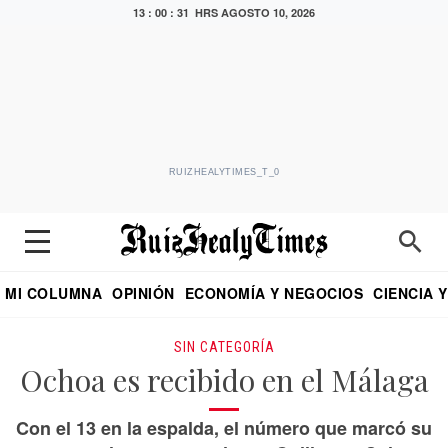
13 : 00 : 31 HRS
AGOSTO 10, 2026
RUIZHEALYTIMES_T_0
MI COLUMNA
OPINIÓN
ECONOMÍA Y NEGOCIOS
CIENCIA 
DIALOGO NOCTURNO
ECONOMISTA
EL UNIVERSAL
EDUARDO RUIZ HEALY EN FORMULA
PUEBLA
REFORMA
CRITERIO DE HI
SIN CATEGORÍA
Ochoa es recibido en el Málaga
Con el 13 en la espalda, el número que marcó su