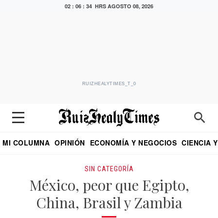
02 : 06 : 35 HRS
AGOSTO 08, 2026
RUIZHEALYTIMES_T_0
MI COLUMNA
OPINIÓN
ECONOMÍA Y NEGOCIOS
CIENCIA 
DIALOGO NOCTURNO
ECONOMISTA
EL UNIVERSAL
EDUARDO RUIZ HEALY EN FORMULA
PUEBLA
REFORMA
CRITERIO DE HI
SIN CATEGORÍA
México, peor que Egipto,
China, Brasil y Zambia