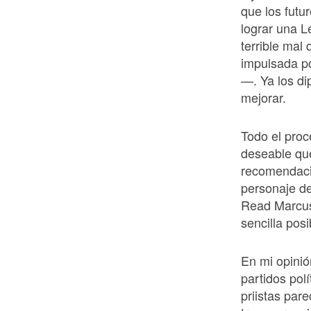
que los futu
lograr una L
terrible mal
impulsada po
—. Ya los di
mejorar.
Todo el pro
deseable que
recomendaci
personaje de
Read Marcus
sencilla posi
En mi opinió
partidos pol
priistas par