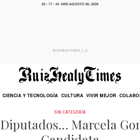
20 : 17 : 46 HRS
AGOSTO 06, 2026
RUIZHEALYTIMES_T_0
CIENCIA Y TECNOLOGÍA
CULTURA
VIVIR MEJOR
COLABO
NO
CRITERIO DE HIDALGO
EDUARDO RUIZ HEALY EN FORMULA
DIARIO DE CHIAPAS
PUEBLA
OPINIÓN
IMAGEN DE Z
EN EL ES
SIN CATEGORÍA
Diputados… Marcela Gon
Candidata