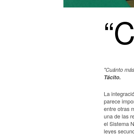
“
"Cuánto más 
Tácito.
La integrac
parece impor
entre otras 
una de las r
el Sistema N
leyes secund