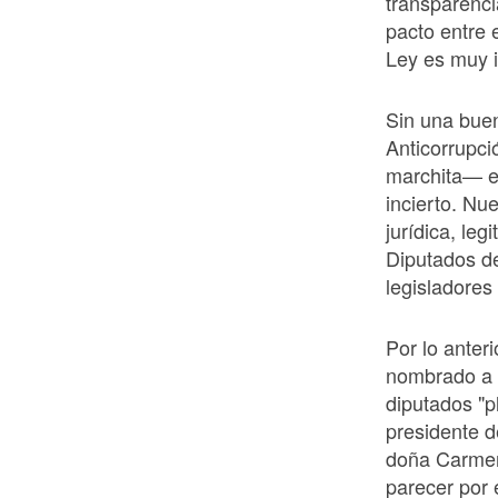
transparenci
pacto entre 
Ley es muy i
Sin una buen
Anticorrupci
marchita— e
incierto. Nu
jurídica, le
Diputados de
legisladores 
Por lo anter
nombrado a 
diputados "pl
presidente d
doña Carmen—
parecer por e