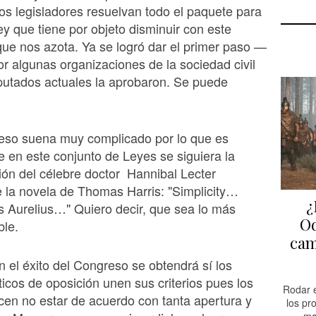
ros legisladores resuelvan todo el paquete para
ey que tiene por objeto disminuir con este
 que nos azota. Ya se logró dar el primer paso —
r algunas organizaciones de la sociedad civil
putados actuales la aprobaron. Se puede
ceso suena muy complicado por lo que es
 en este conjunto de Leyes se siguiera la
ón del célebre doctor Hannibal Lecter
 la novela de Thomas Harris: "Simplicity…
¿
 Aurelius…" Quiero decir, que sea lo más
Od
ble.
cam
n el éxito del Congreso se obtendrá sí los
íticos de oposición unen sus criterios pues los
Rodar e
ecen no estar de acuerdo con tanta apertura y
los pr