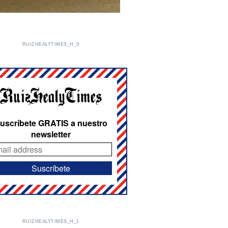
RUIZHEALYTIMES_H_0
uscríbete GRATIS a nuestro
newsletter
RUIZHEALYTIMES_H_1