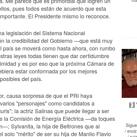
a. Me parece que es primordial que logren un
ma
ellos, pues todos están de acuerdo que esta
mportante. El Presidente mismo lo reconoce.
a legislación del Sistema Nacional
ón la credibilidad del Gobierno —que está muy
l país se moverá como hasta ahora, con rumbo
estras leyes todas tienen que dar certidumbre
gitimidad y es por eso que la próxima Cámara de
biera estar conformada por los mejores
posibles del país.
ior, causa sorpresa de que el PRI haya
varios "personajes" como candidatos a
El
uris"; la actriz Salinas que puede llegar a ser
e la Comisión de Energía Eléctrica —da toques
; Sylvanita, la hija de Beltrones que al
Sígue
/ eruiz
l solo "mérito" de ser su hija de Manlio Flavio
/ ruiz