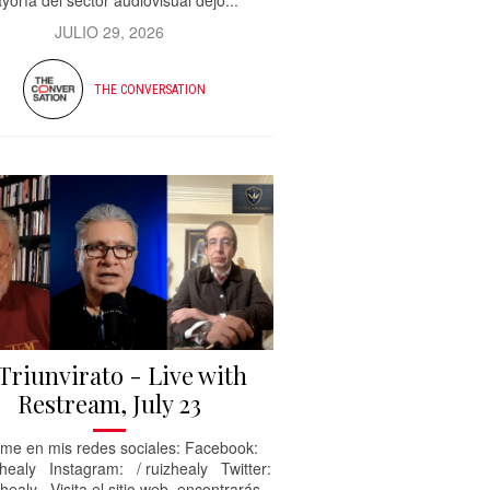
yoría del sector audiovisual dejó...
JULIO 29, 2026
THE CONVERSATION
 Triunvirato - Live with
Restream, July 23
me en mis redes sociales: Facebook:
healy Instagram: / ruizhealy Twitter:
healy Visita el sitio web, encontrarás