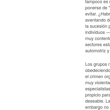
tampoco es 
ponerse de 
evitar. ¿Hab
aventando d
la sucesión 
individuos —
muy content
sectores est
automotriz y
Los grupos r
obedeciendo 
el crimen or
muy violenta
especialista
propicio par
deseable. La
embargo no v