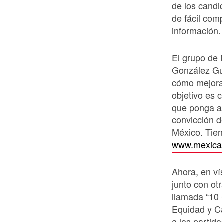
de los candi
de fácil com
información.
El grupo de 
González Gu
cómo mejorar
objetivo es 
que ponga a 
convicción d
México. Tien
www.mexica
Ahora, en ví
junto con ot
llamada “10
Equidad y Ca
a los partid