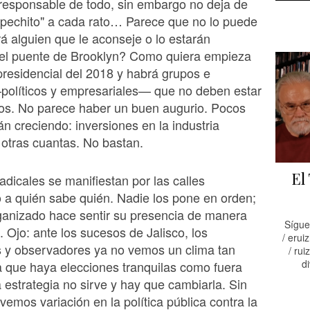
responsable de todo, sin embargo no deja de
"pechito" a cada rato… Parece que no lo puede
rá alguien que le aconseje o lo estarán
el puente de Brooklyn? Como quiera empieza
presidencial del 2018 y habrá grupos e
políticos y empresariales— que no deben estar
os. No parece haber un buen augurio. Pocos
án creciendo: inversiones en la industria
 otras cuantas. No bastan.
El
adicales se manifiestan por las calles
a quién sabe quién. Nadie los pone en orden;
ganizado hace sentir su presencia de manera
Sígue
. Ojo: ante los sucesos de Jalisco, los
/ eruiz
s y observadores ya no vemos un clima tan
/ ruiz
di
a que haya elecciones tranquilas como fuera
 estrategia no sirve y hay que cambiarla. Sin
emos variación en la política pública contra la