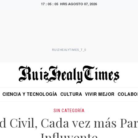
17 : 05 : 07 HRS
AGOSTO 07, 2026
RUIZHEALYTIMES_T_0
CIENCIA Y TECNOLOGÍA
CULTURA
VIVIR MEJOR
COLABO
NO
CRITERIO DE HIDALGO
EDUARDO RUIZ HEALY EN FORMULA
DIARIO DE CHIAPAS
PUEBLA
OPINIÓN
IMAGEN DE Z
EN EL ES
SIN CATEGORÍA
 Civil, Cada vez más Par
Influyente