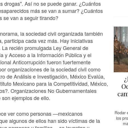
as drogas". Así no se puede ganar. ¿Cuántos
esaparecidos más se van a sumar? ¿Cuántos
 se van a seguir tirando?
norama, la sociedad civil organizada también
a, participa cada vez más. Hay iniciativas
. La recién promulgada Ley General de
a y Acceso a la Información Pública y el
onal Anticorrupción fueron fuertemente
or organizaciones de la sociedad civil como
ro de Análisis e Investigación, México Evalúa,
¿
tituto Mexicano para la Competitividad, México,
Od
s?. Organizaciones No Gubernamentales
cam
son ejemplos de ello.
ece ver como personas —mexicanos
Rodar e
los pr
que algunos de ellos han sido víctimas de la
ma
 sus personas y familias— se levantan y