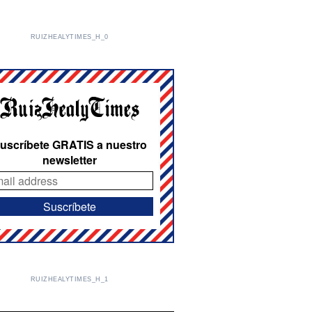
RUIZHEALYTIMES_H_0
uscríbete GRATIS a nuestro
newsletter
RUIZHEALYTIMES_H_1