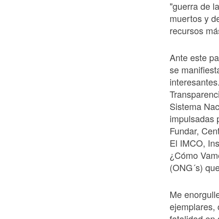
"guerra de l
muertos y d
recursos más
Ante este pa
se manifiest
interesantes
Transparenci
Sistema Naci
impulsadas p
Fundar, Cent
El IMCO, Ins
¿Cómo Vamo
(ONG´s) que 
Me enorgull
ejemplares, 
fatalidad en