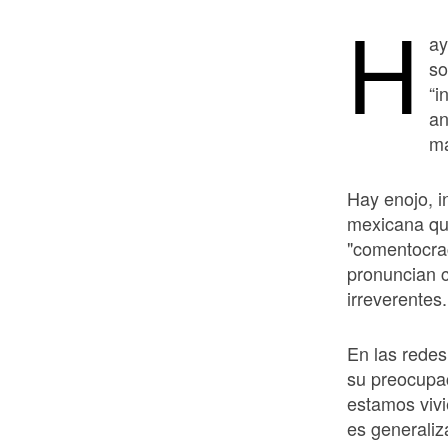
H
ay
so
“i
an
má
Hay enojo, i
mexicana que
"comentocrac
pronuncian 
irreverentes.
En las redes
su preocupac
estamos viv
es generaliz