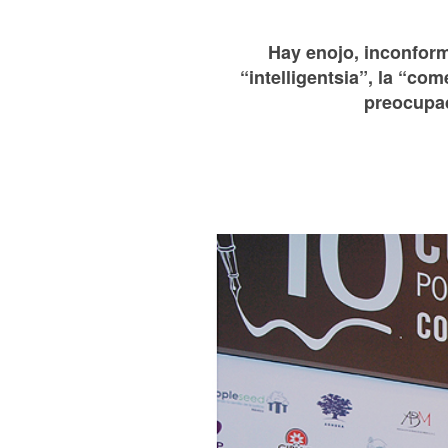
Hay enojo, inconform
“intelligentsia”, la “co
preocupad