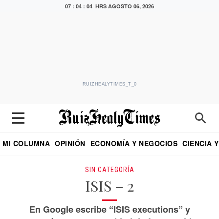
07 : 04 : 05 HRS
AGOSTO 06, 2026
RUIZHEALYTIMES_T_0
MI COLUMNA
OPINIÓN
ECONOMÍA Y NEGOCIOS
CIENCIA 
DIALOGO NOCTURNO
ECONOMISTA
EL UNIVERSAL
EDUARDO RUIZ HEALY EN FORMULA
PUEBLA
REFORMA
CRITERIO DE HI
SIN CATEGORÍA
ISIS – 2
En Google escribe “ISIS executions” y