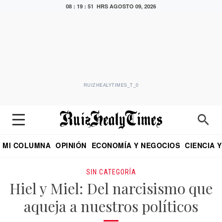
08 : 19 : 52 HRS
AGOSTO 09, 2026
RUIZHEALYTIMES_T_0
MI COLUMNA
OPINIÓN
ECONOMÍA Y NEGOCIOS
CIENCIA 
DIALOGO NOCTURNO
ECONOMISTA
EL UNIVERSAL
EDUARDO RUIZ HEALY EN FORMULA
PUEBLA
REFORMA
CRITERIO DE HI
SIN CATEGORÍA
Hiel y Miel: Del narcisismo que
aqueja a nuestros políticos