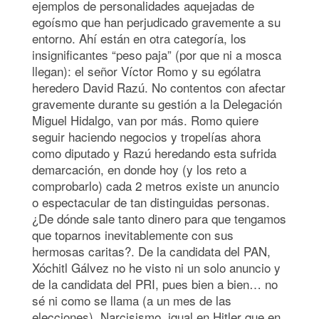
ejemplos de personalidades aquejadas de
egoísmo que han perjudicado gravemente a su
entorno. Ahí están en otra categoría, los
insignificantes “peso paja” (por que ni a mosca
llegan): el señor Víctor Romo y su ególatra
heredero David Razú. No contentos con afectar
gravemente durante su gestión a la Delegación
Miguel Hidalgo, van por más. Romo quiere
seguir haciendo negocios y tropelías ahora
como diputado y Razú heredando esta sufrida
demarcación, en donde hoy (y los reto a
comprobarlo) cada 2 metros existe un anuncio
o espectacular de tan distinguidas personas.
¿De dónde sale tanto dinero para que tengamos
que toparnos inevitablemente con sus
hermosas caritas?. De la candidata del PAN,
Xóchitl Gálvez no he visto ni un solo anuncio y
de la candidata del PRI, pues bien a bien… no
sé ni como se llama (a un mes de las
elecciones). Narcisismo, igual en Hitler que en