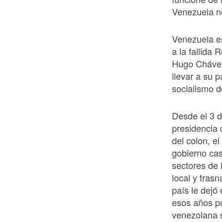
Venezuela n
Venezuela e
a la fallida
Hugo Chávez
llevar a su 
socialismo de
Desde el 3 d
presidencia 
del colon, e
gobierno cas
sectores de 
local y tras
país le dejó
esos años p
venezolana s