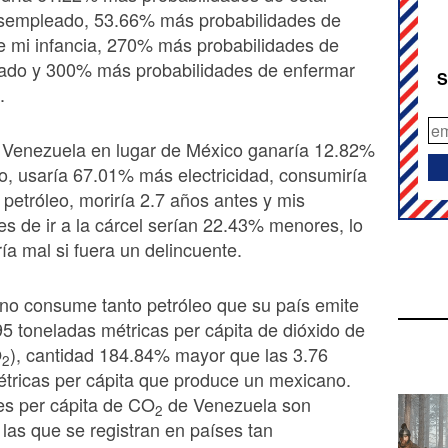
sempleado, 53.66% más probabilidades de
e mi infancia, 270% más probabilidades de
nado y 300% más probabilidades de enfermar
S
.
n Venezuela en lugar de México ganaría 12.82%
, usaría 67.01% más electricidad, consumiría
etróleo, moriría 2.7 años antes y mis
es de ir a la cárcel serían 22.43% menores, lo
ría mal si fuera un delincuente.
no consume tanto petróleo que su país emite
5 toneladas métricas per cápita de dióxido de
O
), cantidad 184.84% mayor que las 3.76
2
tricas per cápita que produce un mexicano.
es per cápita de CO
de Venezuela son
2
 las que se registran en países tan