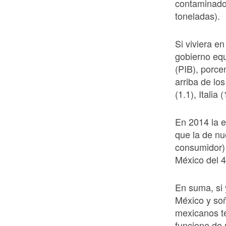
contaminados
toneladas).
Si viviera e
gobierno equ
(PIB), porce
arriba de lo
(1.1), Itali
En 2014 la 
que la de nue
consumidor)
México del 
En suma, si 
México y soñ
mexicanos te
funcione de 