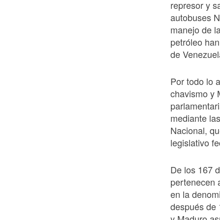
represor y s
autobuses Ni
manejo de la
petróleo han
de Venezuela
Por todo lo a
chavismo y M
parlamentari
mediante la
Nacional, qu
legislativo 
De los 167 d
pertenecen a
en la denom
después de 
y Maduro asu