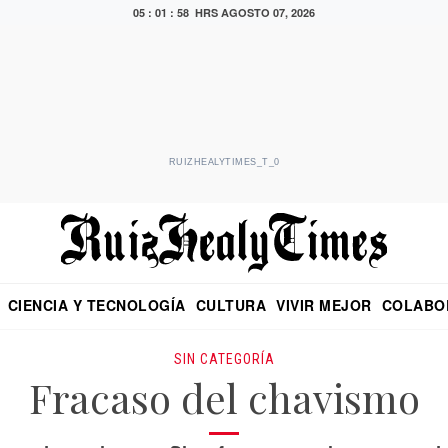
05 : 01 : 59 HRS
AGOSTO 07, 2026
RUIZHEALYTIMES_T_0
CIENCIA Y TECNOLOGÍA
CULTURA
VIVIR MEJOR
COLABO
NO
CRITERIO DE HIDALGO
EDUARDO RUIZ HEALY EN FORMULA
DIARIO DE CHIAPAS
PUEBLA
OPINIÓN
IMAGEN DE Z
EN EL ES
SIN CATEGORÍA
Fracaso del chavismo