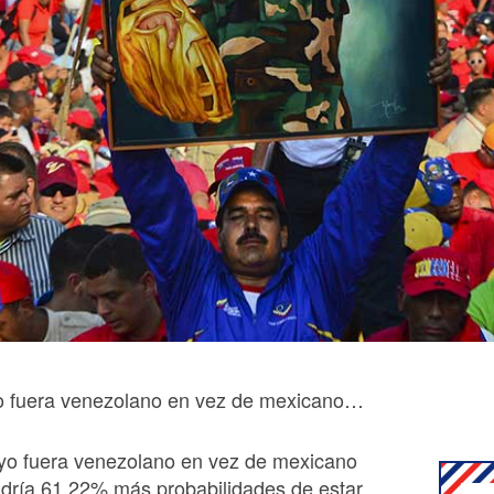
yo fuera venezolano en vez de mexicano…
 yo fuera venezolano en vez de mexicano
ndría 61.22% más probabilidades de estar