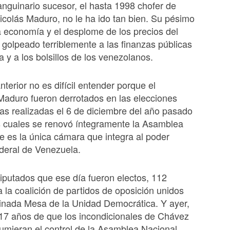
anguinario sucesor, el hasta 1998 chofer de
colás Maduro, no le ha ido tan bien. Su pésimo
 economía y el desplome de los precios del
 golpeado terriblemente a las finanzas públicas
 y a los bolsillos de los venezolanos.
nterior no es difícil entender porque el
aduro fueron derrotados en las elecciones
as realizadas el 6 de diciembre del año pasado
s cuales se renovó íntegramente la Asamblea
e es la única cámara que integra al poder
federal de Venezuela.
iputados que ese día fueron electos, 112
 la coalición de partidos de oposición unidos
inada Mesa de la Unidad Democrática. Y ayer,
17 años de que los incondicionales de Chávez
mieran el control de la Asamblea Nacional,