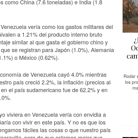
 como China (7.6 toneladas) e India (1.8
n Venezuela vería como los gastos militares del
ivalen a 1.21% del producto interno bruto
¿
ntaje similar al que gasta el gobierno chino y
Od
s que se registran para Japón (1.0%), Alemania
cam
a (1.1%) o México (0.62%).
economía de Venezuela cayó 4.0% mientras
Rodar e
stro país creció 2.2%, la inflación (precios al
los pr
ma
 en el país sudamericano fue de 62.2% y en
4.0%.
yo viviera en Venezuela vería con envidia a
aría con vivir en este país. Y no es que los
ngamos fáciles las cosas o que nuestro país
maravilla, pero de que estamos mejor que