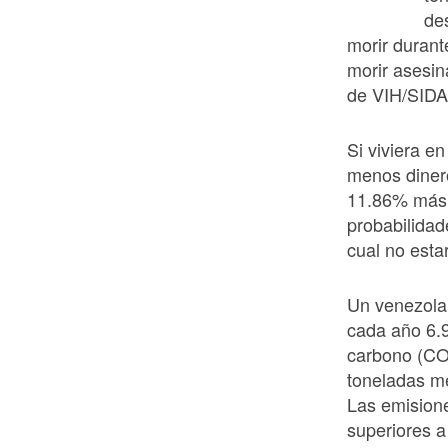
de
morir durant
morir asesi
de VIH/SIDA
Si viviera e
menos dinero
11.86% más p
probabilidad
cual no esta
Un venezola
cada año 6.9
carbono (C
toneladas mé
Las emision
superiores a