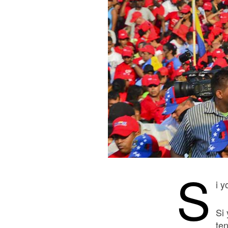
S
i 
Si
te