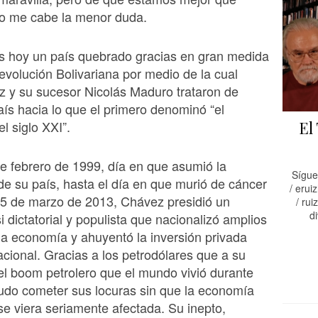
o me cabe la menor duda.
s hoy un país quebrado gracias en gran medida
 Revolución Bolivariana por medio de la cual
 y su sucesor Nicolás Maduro trataron de
país hacia lo que el primero denominó “el
l siglo XXI”.
El
e febrero de 1999, día en que asumió la
Sígue
de su país, hasta el día en que murió de cáncer
/ eruiz
l 5 de marzo de 2013, Chávez presidió un
/ ruiz
di
i dictatorial y populista que nacionalizó amplios
la economía y ahuyentó la inversión privada
nacional. Gracias a los petrodólares que a su
 el boom petrolero que el mundo vivió durante
udo cometer sus locuras sin que la economía
e viera seriamente afectada. Su inepto,