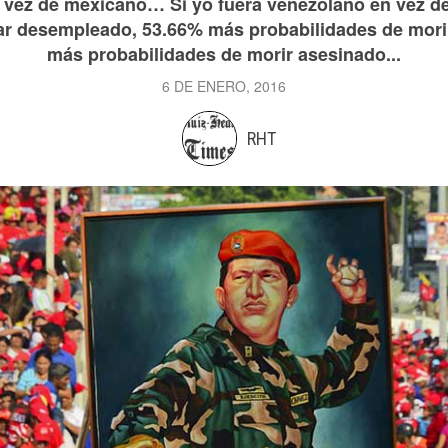
n vez de mexicano… Si yo fuera venezolano en vez d
ar desempleado, 53.66% más probabilidades de morir
más probabilidades de morir asesinado...
6 DE ENERO, 2016
RHT