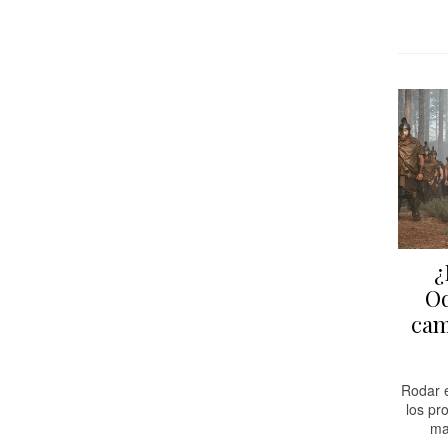
¿
Od
cam
Rodar e
los pr
ma