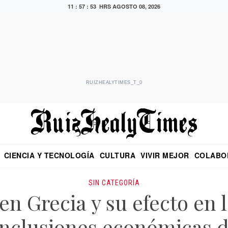
11 : 57 : 54 HRS
AGOSTO 08, 2026
RUIZHEALYTIMES_T_0
CIENCIA Y TECNOLOGÍA
CULTURA
VIVIR MEJOR
COLABO
NO
CRITERIO DE HIDALGO
EDUARDO RUIZ HEALY EN FORMULA
DIARIO DE CHIAPAS
PUEBLA
OPINIÓN
IMAGEN DE Z
EN EL ES
SIN CATEGORÍA
en Grecia y su efecto en
onclusiones económicas 