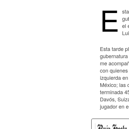
E
sta
gu
el
Lu
Esta tarde p
gubernatura
me acompaña
con quienes 
izquierda en
México; las 
terminada 4
Davós, Suiz
jugador en e