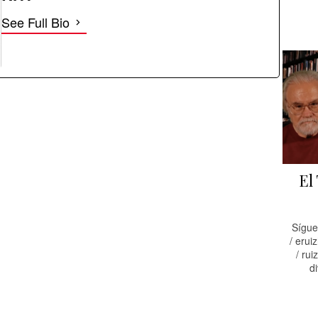
See Full Bio
El
Sígue
/ eruiz
/ ruiz
di