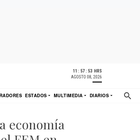
11 : 57 : 54 HRS
AGOSTO 08, 2026
RADORES
ESTADOS
MULTIMEDIA
DIARIOS
ACATECAS
TUDIO DE EDUARDO
EL IMPARCIAL DE HERMOSILLO
 la economía
del FEM en