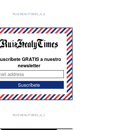
RUIZHEALYTIMES_H_0
uscríbete GRATIS a nuestro
newsletter
RUIZHEALYTIMES_H_1