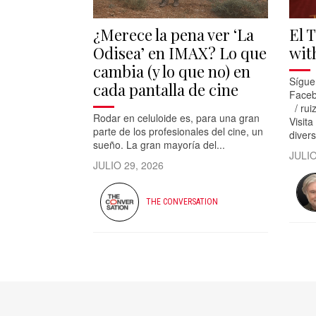
¿Merece la pena ver ‘La
El 
Odisea’ en IMAX? Lo que
wit
cambia (y lo que no) en
Sígue
cada pantalla de cine
Faceb
/ rui
Rodar en celuloide es, para una gran
Visita
parte de los profesionales del cine, un
divers
sueño. La gran mayoría del...
JULIO
JULIO 29, 2026
THE CONVERSATION