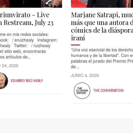
Triunvirato - Live
Marjane Satrapi, mu
h Restream, July 23
más que una autora 
cómics de la diáspor
me en mis redes sociales:
iraní
ook: / eruizhealy Instagram:
zhealy Twitter: / ruizhealy
“Una voz esencial de los derech
 el sitio web, encontrarás
humanos y de la libertad”. Con e
os artículos de...
palabras el jurado del Premio Pr
 24, 2026
de...
JUNIO 4, 2026
EDUARDO RUIZ-HEALY
THE CONVERSATION