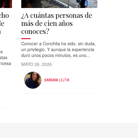
cho
¿A cuántas personas de
de
más de cien años
a
conoces?
Conocer a Conchita ha sido, sin duda,
un privilegio. Y aunque la experiencia
os
duró unos pocos minutos, es uno...
stas
incesa
MAYO 26, 2026
BARBARA LEJTIK