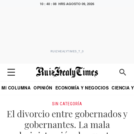
10 : 40 : 09 HRS
AGOSTO 09, 2026
RUIZHEALYTIMES_T_0
MI COLUMNA
OPINIÓN
ECONOMÍA Y NEGOCIOS
CIENCIA 
DIALOGO NOCTURNO
ECONOMISTA
EL UNIVERSAL
EDUARDO RUIZ HEALY EN FORMULA
PUEBLA
REFORMA
CRITERIO DE HI
SIN CATEGORÍA
El divorcio entre gobernados y
gobernantes. La mala