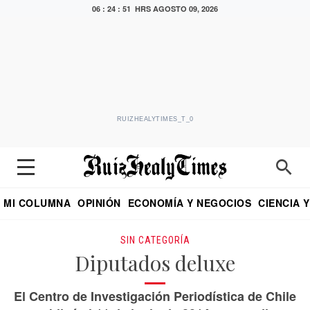
06 : 24 : 52 HRS
AGOSTO 09, 2026
RUIZHEALYTIMES_T_0
MI COLUMNA
OPINIÓN
ECONOMÍA Y NEGOCIOS
CIENCIA 
DIALOGO NOCTURNO
ECONOMISTA
EL UNIVERSAL
EDUARDO RUIZ HEALY EN FORMULA
PUEBLA
REFORMA
CRITERIO DE HI
SIN CATEGORÍA
Diputados deluxe
El Centro de Investigación Periodística de Chile