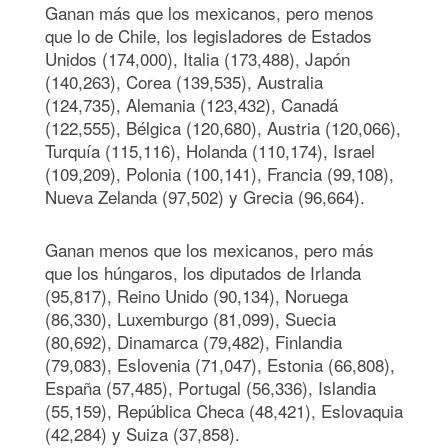
Ganan más que los mexicanos, pero menos
que lo de Chile, los legisladores de Estados
Unidos (174,000), Italia (173,488), Japón
(140,263), Corea (139,535), Australia
(124,735), Alemania (123,432), Canadá
(122,555), Bélgica (120,680), Austria (120,066),
Turquía (115,116), Holanda (110,174), Israel
(109,209), Polonia (100,141), Francia (99,108),
Nueva Zelanda (97,502) y Grecia (96,664).
Ganan menos que los mexicanos, pero más
que los húngaros, los diputados de Irlanda
(95,817), Reino Unido (90,134), Noruega
(86,330), Luxemburgo (81,099), Suecia
(80,692), Dinamarca (79,482), Finlandia
(79,083), Eslovenia (71,047), Estonia (66,808),
España (57,485), Portugal (56,336), Islandia
(55,159), República Checa (48,421), Eslovaquia
(42,284) y Suiza (37,858).