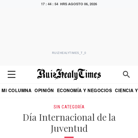
17 : 44 : 56 HRS
AGOSTO 06, 2026
RUIZHEALYTIMES_T_0
MI COLUMNA
OPINIÓN
ECONOMÍA Y NEGOCIOS
CIENCIA 
DIALOGO NOCTURNO
ECONOMISTA
EL UNIVERSAL
EDUARDO RUIZ HEALY EN FORMULA
PUEBLA
REFORMA
CRITERIO DE HI
SIN CATEGORÍA
Día Internacional de la
Juventud