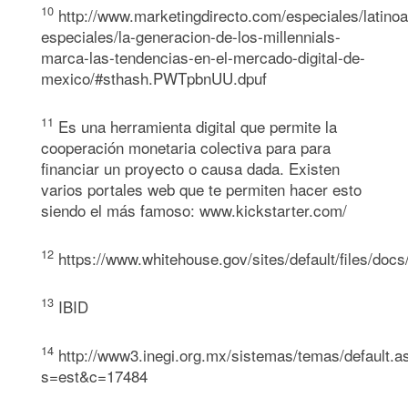
10
http://www.marketingdirecto.com/especiales/latino
especiales/la-generacion-de-los-millennials-
marca-las-tendencias-en-el-mercado-digital-de-
mexico/#sthash.PWTpbnUU.dpuf
11
Es una herramienta digital que permite la
cooperación monetaria colectiva para para
financiar un proyecto o causa dada. Existen
varios portales web que te permiten hacer esto
siendo el más famoso: www.kickstarter.com/
12
https://www.whitehouse.gov/sites/default/files/docs/
13
IBID
14
http://www3.inegi.org.mx/sistemas/temas/default.a
s=est&c=17484