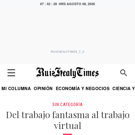
07 : 42 : 29 HRS
AGOSTO 08, 2026
RUIZHEALYTIMES_T_0
MI COLUMNA
OPINIÓN
ECONOMÍA Y NEGOCIOS
CIENCIA 
DIALOGO NOCTURNO
ECONOMISTA
EL UNIVERSAL
EDUARDO RUIZ HEALY EN FORMULA
PUEBLA
REFORMA
CRITERIO DE HI
SIN CATEGORÍA
Del trabajo fantasma al trabajo
virtual