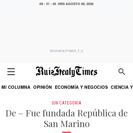
09 : 31 : 46 HRS
AGOSTO 08, 2026
RUIZHEALYTIMES_T_0
MI COLUMNA
OPINIÓN
ECONOMÍA Y NEGOCIOS
CIENCIA 
DIALOGO NOCTURNO
ECONOMISTA
EL UNIVERSAL
EDUARDO RUIZ HEALY EN FORMULA
PUEBLA
REFORMA
CRITERIO DE HI
SIN CATEGORÍA
De – Fue fundada República de
San Marino