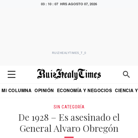
03 : 10 : 08 HRS
AGOSTO 07, 2026
RUIZHEALYTIMES_T_0
MI COLUMNA
OPINIÓN
ECONOMÍA Y NEGOCIOS
CIENCIA 
DIALOGO NOCTURNO
ECONOMISTA
EL UNIVERSAL
EDUARDO RUIZ HEALY EN FORMULA
PUEBLA
REFORMA
CRITERIO DE HI
SIN CATEGORÍA
De 1928 – Es asesinado el
General Alvaro Obregón