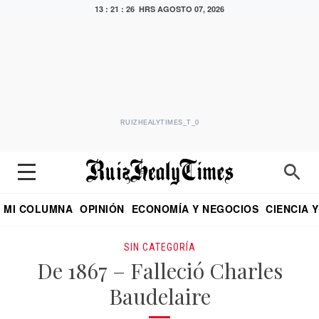
13 : 21 : 27 HRS
AGOSTO 07, 2026
RUIZHEALYTIMES_T_0
MI COLUMNA
OPINIÓN
ECONOMÍA Y NEGOCIOS
CIENCIA 
DIALOGO NOCTURNO
ECONOMISTA
EL UNIVERSAL
EDUARDO RUIZ HEALY EN FORMULA
PUEBLA
REFORMA
CRITERIO DE HI
SIN CATEGORÍA
De 1867 – Falleció Charles
Baudelaire