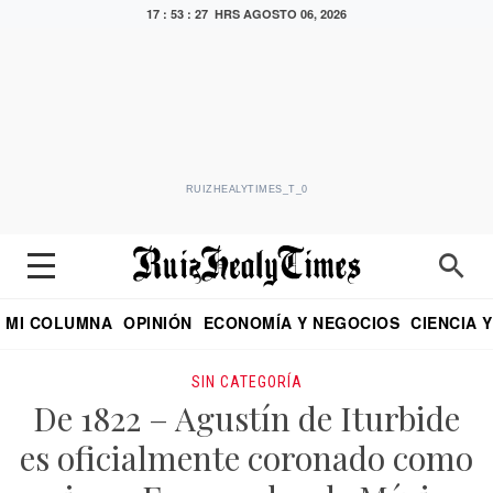
17 : 53 : 28 HRS
AGOSTO 06, 2026
RUIZHEALYTIMES_T_0
MI COLUMNA
OPINIÓN
ECONOMÍA Y NEGOCIOS
CIENCIA 
DIALOGO NOCTURNO
ECONOMISTA
EL UNIVERSAL
EDUARDO RUIZ HEALY EN FORMULA
PUEBLA
REFORMA
CRITERIO DE HI
SIN CATEGORÍA
De 1822 – Agustín de Iturbide
es oficialmente coronado como