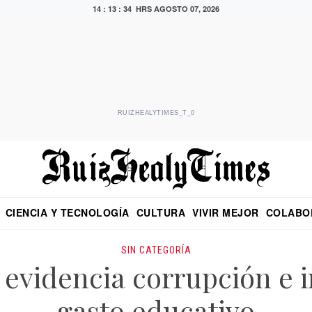
14 : 13 : 35 HRS
AGOSTO 07, 2026
RUIZHEALYTIMES_T_0
CIENCIA Y TECNOLOGÍA
CULTURA
VIVIR MEJOR
COLABO
NO
CRITERIO DE HIDALGO
EDUARDO RUIZ HEALY EN FORMULA
DIARIO DE CHIAPAS
PUEBLA
OPINIÓN
IMAGEN DE Z
EN EL ES
SIN CATEGORÍA
evidencia corrupción e in
gasto educativo