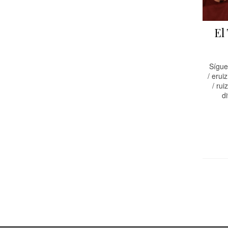
El
Sígue
/ eruiz
/ ruiz
di