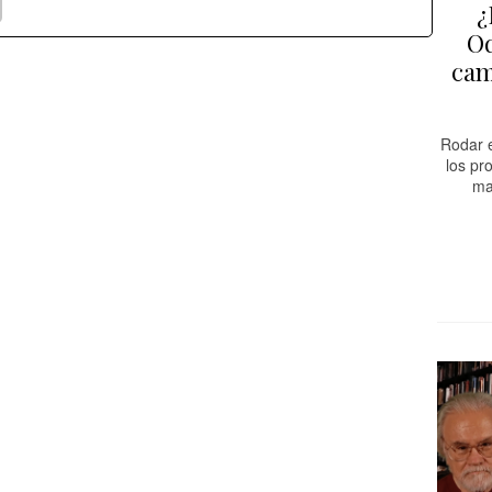
¿
Od
cam
Rodar e
los pr
ma