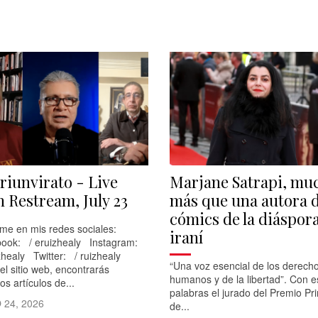
Triunvirato - Live
Marjane Satrapi, mu
h Restream, July 23
más que una autora 
cómics de la diáspor
me en mis redes sociales:
iraní
ook: / eruizhealy Instagram:
zhealy Twitter: / ruizhealy
“Una voz esencial de los derech
 el sitio web, encontrarás
humanos y de la libertad”. Con e
os artículos de...
palabras el jurado del Premio Pr
 24, 2026
de...