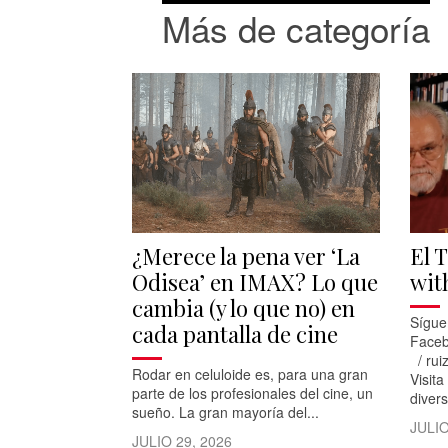
Más de categoría
¿Merece la pena ver ‘La
El 
Odisea’ en IMAX? Lo que
wit
cambia (y lo que no) en
Sígue
cada pantalla de cine
Faceb
/ rui
Rodar en celuloide es, para una gran
Visita
parte de los profesionales del cine, un
divers
sueño. La gran mayoría del...
JULIO
JULIO 29, 2026