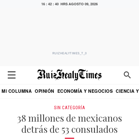
16 : 42 : 41 HRS
AGOSTO 09, 2026
RUIZHEALYTIMES_T_0
MI COLUMNA
OPINIÓN
ECONOMÍA Y NEGOCIOS
CIENCIA 
DIALOGO NOCTURNO
ECONOMISTA
EL UNIVERSAL
EDUARDO RUIZ HEALY EN FORMULA
PUEBLA
REFORMA
CRITERIO DE HI
SIN CATEGORÍA
38 millones de mexicanos
detrás de 53 consulados