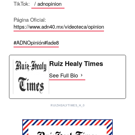
TikTok:
/ adnopinion
Página Oficial:
https://www.adn40.mx/videoteca/opinion
#ADNOpinión
#lade8
Ruiz Healy Times
See Full Bio
RUIZHEALYTIMES_H_0