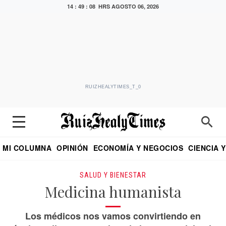
14 : 49 : 09 HRS
AGOSTO 06, 2026
RUIZHEALYTIMES_T_0
MI COLUMNA
OPINIÓN
ECONOMÍA Y NEGOCIOS
CIENCIA 
DIALOGO NOCTURNO
ECONOMISTA
EL UNIVERSAL
EDUARDO RUIZ HEALY EN FORMULA
PUEBLA
REFORMA
CRITERIO DE HI
SALUD Y BIENESTAR
Medicina humanista
Los médicos nos vamos convirtiendo en