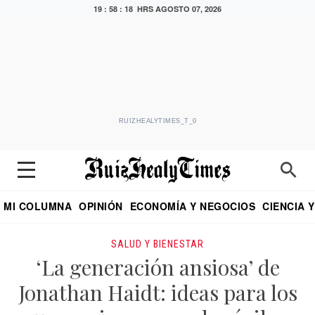
19 : 58 : 19 HRS
AGOSTO 07, 2026
RUIZHEALYTIMES_T_0
MI COLUMNA
OPINIÓN
ECONOMÍA Y NEGOCIOS
CIENCIA 
DIALOGO NOCTURNO
ECONOMISTA
EL UNIVERSAL
EDUARDO RUIZ HEALY EN FORMULA
PUEBLA
REFORMA
CRITERIO DE HI
SALUD Y BIENESTAR
‘La generación ansiosa’ de
Jonathan Haidt: ideas para los