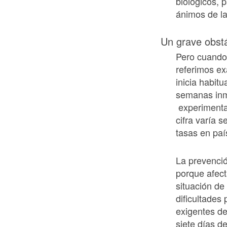
biológicos, 
ánimos de la
Un grave obstá
Pero cuando
referimos e
inicia habit
semanas inm
experimenta
cifra varía 
tasas en paí
La prevenció
porque afect
situación de
dificultades
exigentes de
siete días de