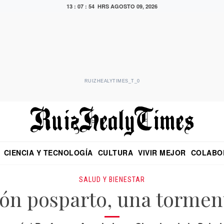
13 : 07 : 56 HRS
AGOSTO 09, 2026
RUIZHEALYTIMES_T_0
CIENCIA Y TECNOLOGÍA
CULTURA
VIVIR MEJOR
COLABO
NO
CRITERIO DE HIDALGO
EDUARDO RUIZ HEALY EN FORMULA
DIARIO DE CHIAPAS
PUEBLA
OPINIÓN
IMAGEN DE Z
EN EL ES
SALUD Y BIENESTAR
ón posparto, una tormen