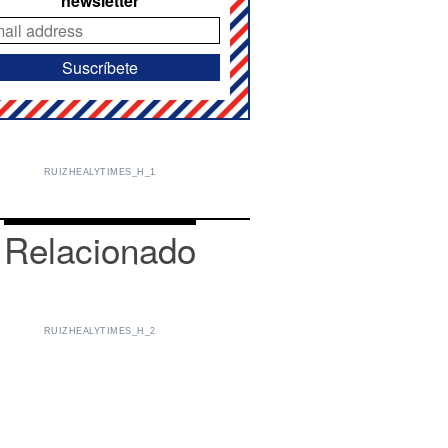
newsletter
RUIZHEALYTIMES_H_1
Relacionado
RUIZHEALYTIMES_H_2