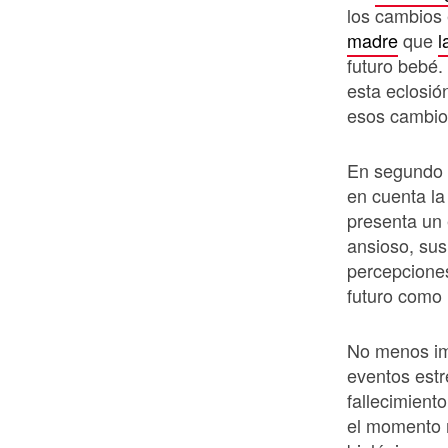
los cambios
madre
que
l
futuro bebé.
esta eclosió
esos cambios
En segundo l
en cuenta l
presenta un 
ansioso, sus
percepciones
futuro como
No menos imp
eventos estr
fallecimient
el momento 