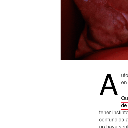
A
ut
en
Qu
de
tener instin
confundida a
no haya sent