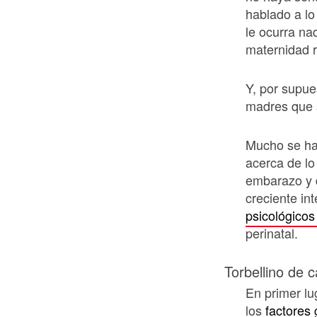
hablado a lo
le ocurra na
maternidad r
Y, por supue
madres que s
Mucho se ha
acerca de lo
embarazo y d
creciente in
psicológicos
perinatal.
Torbellino de
En primer lug
los
factores 