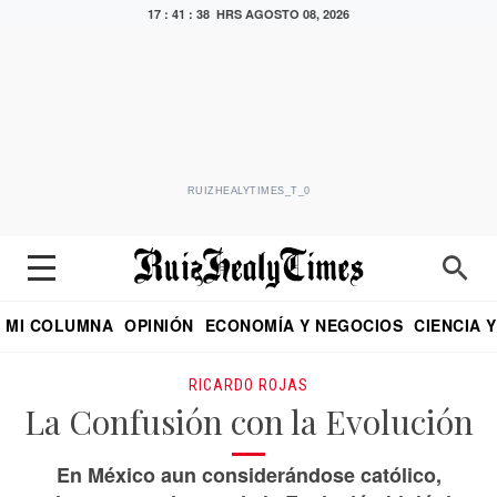
17 : 41 : 39 HRS
AGOSTO 08, 2026
RUIZHEALYTIMES_T_0
MI COLUMNA
OPINIÓN
ECONOMÍA Y NEGOCIOS
CIENCIA 
DIALOGO NOCTURNO
ECONOMISTA
EL UNIVERSAL
EDUARDO RUIZ HEALY EN FORMULA
PUEBLA
REFORMA
CRITERIO DE HI
RICARDO ROJAS
La Confusión con la Evolución
En México aun considerándose católico,