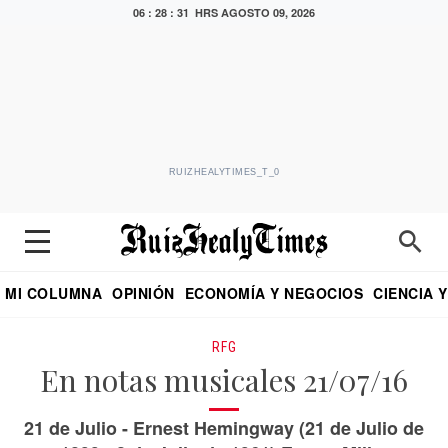
06 : 28 : 32 HRS
AGOSTO 09, 2026
RUIZHEALYTIMES_T_0
MI COLUMNA
OPINIÓN
ECONOMÍA Y NEGOCIOS
CIENCIA 
DIALOGO NOCTURNO
ECONOMISTA
EL UNIVERSAL
EDUARDO RUIZ HEALY EN FORMULA
PUEBLA
REFORMA
CRITERIO DE HI
RFG
En notas musicales 21/07/16
21 de Julio - Ernest Hemingway (21 de Julio de