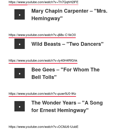
https://www.youtube.com/watch?
v=Th7QqhH2iFE
Mary Chapin Carpenter – "Mrs.
Hemingway"
https://www.youtube.com/watch?
v=j68s-C1ikO0
Wild Beasts – "Two Dancers"
https://www.youtube.com/watch?
v=Iy40H4RfGhk
Bee Gees – "For Whom The
Bell Tolls"
https://www.youtube.com/watch?
v=puwr9J0-tKo
The Wonder Years – "A Song
for Ernest Hemingway"
https://www.youtube.com/watch?
v=OCMJ6-fJubE