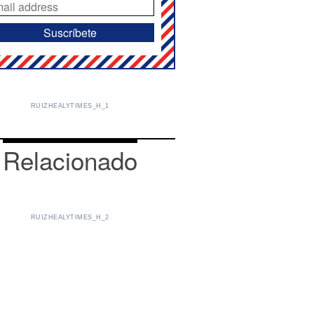
RUIZHEALYTIMES_H_1
Relacionado
RUIZHEALYTIMES_H_2