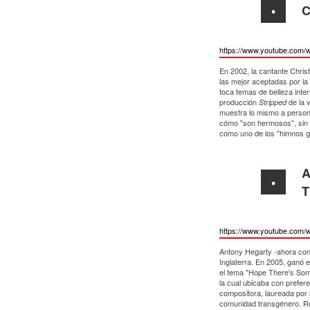
C
https://www.youtube.com/
En 2002, la cantante Chris
las mejor aceptadas por l
toca temas de belleza inte
producción
de la 
Stripped
muestra lo mismo a person
cómo "son hermosos", sin i
como uno de los "himnos g
A
T
https://www.youtube.com/
Antony Hegarty -ahora con
Inglaterra. En 2005, ganó 
el tema "Hope There's Some
la cual ubicaba con prefe
compositora, laureada por 
comunidad transgénero. Re