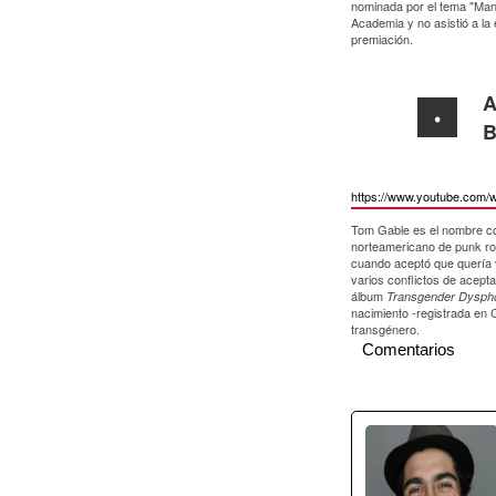
nominada por el tema "Mant
Academia y no asistió a la
premiación.
A
B
https://www.youtube.com/
Tom Gable es el nombre con
norteamericano de punk roc
cuando aceptó que quería v
varios conflictos de acepta
álbum
Transgender Dyspho
nacimiento -registrada en 
transgénero.
Comentarios