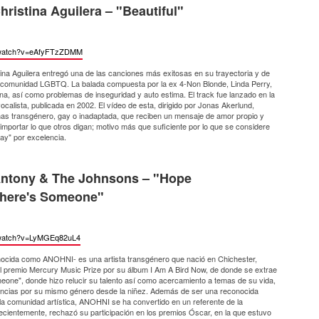
hristina Aguilera – "Beautiful"
watch?
v=eAfyFTzZDMM
tina Aguilera entregó una de las canciones más exitosas en su trayectoria y de
a comunidad LGBTQ. La balada compuesta por la ex 4-Non Blonde, Linda Perry,
rna, así como problemas de inseguridad y auto estima. El track fue lanzado en la
vocalista, publicada en 2002. El vídeo de esta, dirigido por Jonas Akerlund,
as transgénero, gay o inadaptada, que reciben un mensaje de amor propio y
mportar lo que otros digan; motivo más que suficiente por lo que se considere
ay" por excelencia.
ntony & The Johnsons – "Hope
here's Someone"
watch?
v=LyMGEq82uL4
ocida como ANOHNI- es una artista transgénero que nació en Chichester,
el premio Mercury Music Prize por su álbum I Am A Bird Now, de donde se extrae
one", donde hizo relucir su talento así como acercamiento a temas de su vida,
rencias por su mismo género desde la niñez. Además de ser una reconocida
la comunidad artística, ANOHNI se ha convertido en un referente de la
cientemente, rechazó su participación en los premios Óscar, en la que estuvo