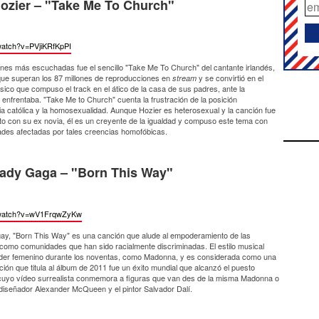
ozier – "Take Me To Church"
watch?
v=PVjiKRfKpPI
nes más escuchadas fue el sencillo "Take Me To Church" del cantante irlandés,
s que superan los 87 millones de reproducciones en
y se convirtió en el
stream
ico que compuso el track en el ático de la casa de sus padres, ante la
nfrentaba. "Take Me to Church" cuenta la frustración de la posición
esia católica y la homosexualidad. Aunque Hozier es heterosexual y la canción fue
nto con su ex novia, él es un creyente de la igualdad y compuso este tema con
ades afectadas por tales creencias homofóbicas.
ady Gaga – "Born This Way"
watch?
v=wV1FrqwZyKw
y, "Born This Way" es una canción que alude al empoderamiento de las
mo comunidades que han sido racialmente discriminadas. El estilo musical
poder femenino durante los noventas, como Madonna, y es considerada como una
ción que titula al álbum de 2011 fue un éxito mundial que alcanzó el puesto
cuyo vídeo surrealista conmemora a figuras que van des de la misma Madonna o
diseñador Alexander McQueen y el pintor Salvador Dalí.