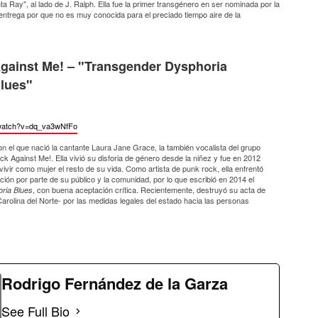
a Ray", al lado de J. Ralph. Ella fue la primer transgénero en ser nominada por la
 entrega por que no es muy conocida para el preciado tiempo aire de la
gainst Me! – "Transgender Dysphoria
lues"
watch?
v=dq_va3wNfFo
 el que nació la cantante Laura Jane Grace, la también vocalista del grupo
k Against Me!. Ella vivió su disforia de género desde la niñez y fue en 2012
ivir como mujer el resto de su vida. Como artista de punk rock, ella enfrentó
ción por parte de su público y la comunidad, por lo que escribió en 2014 el
, con buena aceptación crítica. Recientemente, destruyó su acta de
ria Blues
Carolina del Norte- por las medidas legales del estado hacia las personas
Rodrigo Fernández de la Garza
See Full Bio