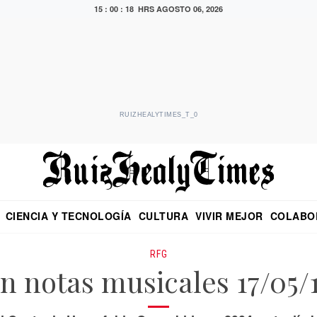
15 : 00 : 19 HRS
AGOSTO 06, 2026
RUIZHEALYTIMES_T_0
CIENCIA Y TECNOLOGÍA
CULTURA
VIVIR MEJOR
COLABO
NO
CRITERIO DE HIDALGO
EDUARDO RUIZ HEALY EN FORMULA
DIARIO DE CHIAPAS
PUEBLA
OPINIÓN
IMAGEN DE Z
EN EL ES
RFG
n notas musicales 17/05/