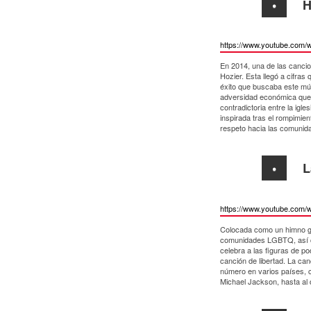
H
https://www.youtube.com/
En 2014, una de las cancio
Hozier. Esta llegó a cifra
éxito que buscaba este mús
adversidad económica que e
contradictoria entre la igl
inspirada tras el rompimie
respeto hacia las comunid
L
https://www.youtube.com/
Colocada como un himno ga
comunidades LGBTQ, así co
celebra a las figuras de 
canción de libertad. La can
número en varios países, 
Michael Jackson, hasta al 