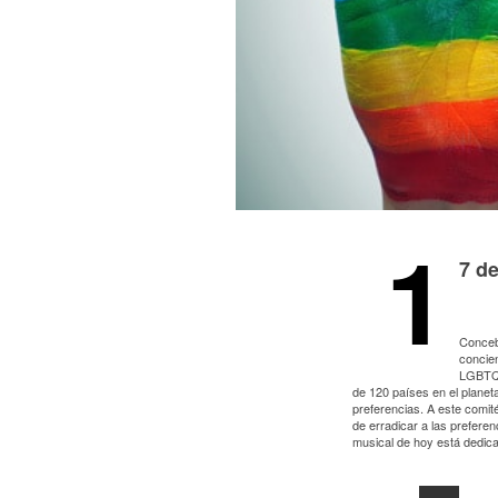
1
7 d
Concebi
concie
LGBTQ 
de 120 países en el planet
preferencias. A este comité
de erradicar a las prefere
musical de hoy está dedica