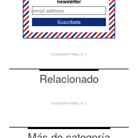
newsletter
RUIZHEALYTIMES_H_1
Relacionado
RUIZHEALYTIMES_H_2
Más de categoría