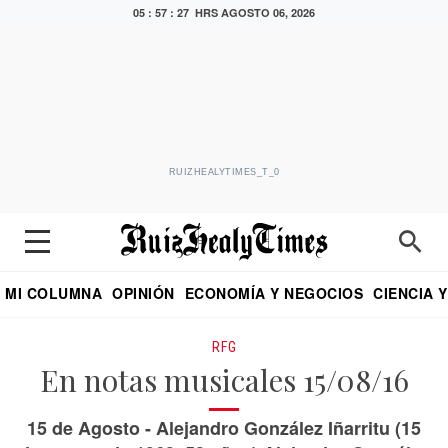
05 : 57 : 28 HRS
AGOSTO 06, 2026
RUIZHEALYTIMES_T_0
MI COLUMNA
OPINIÓN
ECONOMÍA Y NEGOCIOS
CIENCIA 
DIALOGO NOCTURNO
ECONOMISTA
EL UNIVERSAL
EDUARDO RUIZ HEALY EN FORMULA
PUEBLA
REFORMA
CRITERIO DE HI
RFG
En notas musicales 15/08/16
15 de Agosto - Alejandro González Iñarritu (15