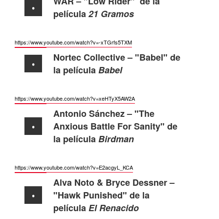
WAR – "Low Rider"
de la
película
21 Gramos
https://www.youtube.com/watch?
v=-xTGrfs5TXM
Nortec Collective – "Babel"
de
la película
Babel
https://www.youtube.com/watch?
v=xeHTyX5AW2A
Antonio Sánchez – "The
Anxious Battle For Sanity"
de
la película
Birdman
https://www.youtube.com/watch?
v=E2acgyL_KCA
Alva Noto & Bryce Dessner –
"Hawk Punished"
de la
película
El Renacido