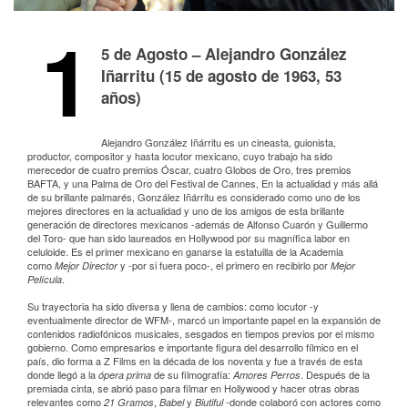
1
5 de Agosto – Alejandro González
Iñarritu (15 de agosto de 1963, 53
años)
Alejandro González Iñárritu es un cineasta, guionista,
productor, compositor y hasta locutor mexicano, cuyo trabajo ha sido
merecedor de cuatro premios Óscar, cuatro Globos de Oro, tres premios
BAFTA, y una Palma de Oro del Festival de Cannes, En la actualidad y más allá
de su brillante palmarés, González Iñárritu es considerado como uno de los
mejores directores en la actualidad y uno de los amigos de esta brillante
generación de directores mexicanos -además de Alfonso Cuarón y Guillermo
del Toro- que han sido laureados en Hollywood por su magnífica labor en
celuloide. Es el primer mexicano en ganarse la estatuilla de la Academia
como
y -por si fuera poco-, el primero en recibirlo por
Mejor Director
Mejor
.
Película
Su trayectoria ha sido diversa y llena de cambios: como locutor -y
eventualmente director de WFM-, marcó un importante papel en la expansión de
contenidos radiofónicos musicales, sesgados en tiempos previos por el mismo
gobierno. Como empresarios e importante figura del desarrollo fílmico en el
país, dio forma a Z Films en la década de los noventa y fue a través de esta
donde llegó a la
de su filmografía:
. Después de la
ópera prima
Amores Perros
premiada cinta, se abrió paso para filmar en Hollywood y hacer otras obras
relevantes como
,
y
-donde colaboró con actores como
21 Gramos
Babel
Biutiful