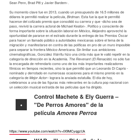
Sean Penn, Brad Pitt y Javier Bardem-.
Su momento clave fue en 2013, cuando un presupuesto de 16.5 millones de
dólares le permitió realizar la película,
. Esta fue la que le permitió
Birdman
hacerse del cotizado premio que consolidó su carrera y que -dicho sea de
paso, revivió la carrera actoral de Michael Keaton-. Político y consciente de
forma importante sobre la situación laboral en México, Alejandro aprovechó la
oportunidad de pararse en el estrado durante la entrega de los Premios Óscar
para hacer un llamado público a autoridades mexicanas sobre el tema de la
migración y manifestarse en contra de las políticas en pro de un muro imposible
para separar la frontera México-Americana. Sin limitar sus ambiciones
cinematográficas, González Iñárritu hizo una cinta más que le valió repetir en la
categoría de dirección en la Academia.
(
) no sólo fue
The Revenant
El Renacido
la encargada de refrendarlo como uno de los más importantes realizadores
fílmicos en tiempos recientes, sino la que permitió que un Leonardo Di Caprio -
nominado y derrotado en numerosas ocasiones para el mismo premio en la
categoría de
– lograra la ansiada estatuilla. El día de hoy,
Mejor Actor
celebramos a una de las figuras más relevantes en la cultura pop nacional con
un selección musical extraída de las películas que ha dirigido.
Control Machete & Ely Guerra –
"De Perros Amores" de la
película
Amores Perros
https://www.youtube.com/watch?
v=IX9MCyqgzUk