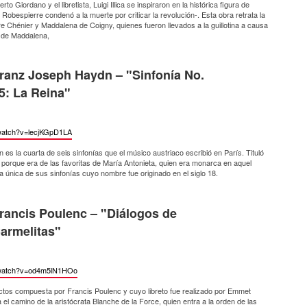
to Giordano y el libretista, Luigi Illica se inspiraron en la histórica figura de
obespierre condenó a la muerte por criticar la revolución-. Esta obra retrata la
ntre Chénier y Maddalena de Coigny, quienes fueron llevados a la guillotina a causa
 de Maddalena,
ranz Joseph Haydn – "Sinfonía No.
5: La Reina"
watch?
v=lecjKGpD1LA
 es la cuarta de seis sinfonías que el músico austriaco escribió en París. Tituló
porque era de las favoritas de María Antonieta, quien era monarca en aquel
a única de sus sinfonías cuyo nombre fue originado en el siglo 18.
rancis Poulenc – "Diálogos de
armelitas"
watch?
v=od4m5lN1HOo
ctos compuesta por Francis Poulenc y cuyo libreto fue realizado por Emmet
 el camino de la aristócrata Blanche de la Force, quien entra a la orden de las