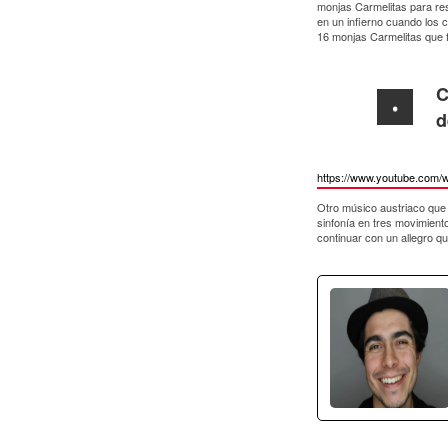
monjas Carmelitas para res
en un infierno cuando los 
16 monjas Carmelitas que f
C
d
https://www.youtube.com/
Otro músico austriaco que e
sinfonía en tres movimiento
continuar con un allegro 