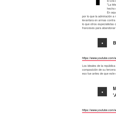
El Día 
"La fét
hecho q
En aque
por lo que la admiración a
levantara en armas contra 
lo que otros especialistas
franceses para abandonar e
B
https://www.youtube.com/
Los ideales de la república
composición de su tercera 
eso fue antes de que este de
M
'
https://www.youtube.com/