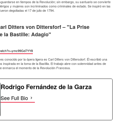
guardarse en tiempos de la Revolución; sin embargo, su santuario se convierte
clérigos y mujeres son incriminados como criminales de estado. Se inspiró en las
ueron degolladas el 17 de julio de 1794.
arl Ditters von Dittersforf – "La Prise
e la Bastille: Adagio"
watch?
v=ymc99Gd7YY8
s conocido por la ópera ligera es Carl Ditters von Dittersdorf. Él escribió una
s inspirada en la toma de la Bastilla. El trabajo abre con solemnidad antes de
que enmarca el momento de la Revolución Francesa.
Rodrigo Fernández de la Garza
See Full Bio