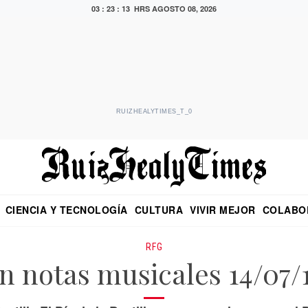
03 : 23 : 14 HRS
AGOSTO 08, 2026
RUIZHEALYTIMES_T_0
CIENCIA Y TECNOLOGÍA
CULTURA
VIVIR MEJOR
COLABO
NO
CRITERIO DE HIDALGO
EDUARDO RUIZ HEALY EN FORMULA
DIARIO DE CHIAPAS
PUEBLA
OPINIÓN
IMAGEN DE Z
EN EL ES
RFG
n notas musicales 14/07/