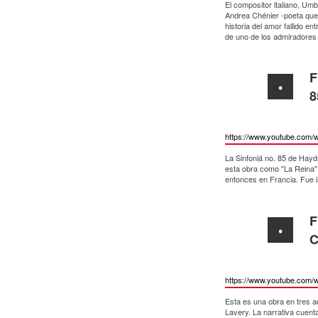
El compositor italiano, Umber
Andrea Chénier -poeta que R
historia del amor fallido e
de uno de los admiradores
F
8
https://www.youtube.com/
La Sinfoniá no. 85 de Haydn
esta obra como "La Reina" 
entonces en Francia. Fue l
F
C
https://www.youtube.com/
Esta es una obra en tres a
Lavery. La narrativa cuenta