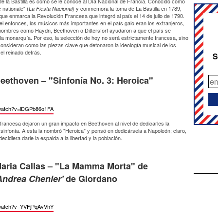
de la Bastilla es como se le conoce al Día Nacional de Francia. Conocido como
e nationale" (
) y conmemora la toma de La Bastilla en 1789,
La Fiesta Nacional
ue enmarca la Revolución Francesa que integró al país el 14 de julio de 1790.
l entonces, los músicos más importantes en el país galo eran los extranjeros,
 nombres como Haydn, Beethoven o Dittersforf ayudaron a que el país se
la monarquía. Por eso, la selección de hoy no será estrictamente francesa, sino
 consideran como las piezas clave que detonaron la ideología musical de los
l reinado detrás.
S
eethoven – "Sinfonía No. 3: Heroica"
watch?
v=lDGPb86o1FA
 francesa dejaron un gran impacto en Beethoven al nivel de dedicarles la
sinfonía. A esta la nombró "Heroica" y pensó en dedicársela a Napoleón; claro,
cidiera darle la espalda a la libertad y la población.
aria Callas – "La Mamma Morta" de
Andrea Chenier'
de Giordano
watch?
v=YVFjPqAvVhY