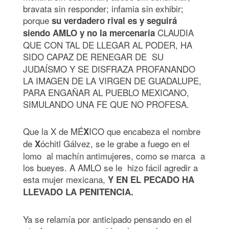
bravata sin responder; infamia sin exhibir;
porque
su verdadero rival es y seguirá
CLAUDIA
siendo AMLO y no la mercenaria
QUE CON TAL DE LLEGAR AL PODER, HA
SIDO CAPAZ DE RENEGAR DE
SU
JUDAÍSMO Y SE DISFRAZA PROFANANDO
LA IMAGEN DE LA VIRGEN DE GUADALUPE,
PARA ENGAÑAR AL PUEBLO MEXICANO,
SIMULANDO UNA FE QUE NO PROFESA.
Que la X de MÉ
ICO que encabeza el nombre
X
de
óchitl Gálvez, se le grabe a fuego en el
X
lomo al machín antimujeres, como se marca a
los bueyes. A AMLO se le hizo fácil agredir a
esta mujer mexicana,
Y EN EL PECADO HA
LLEVADO LA PENITENCIA.
Ya se relamía por anticipado pensando en el