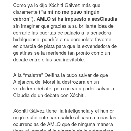
Como ya lo dijo Xóchitl Gálvez más que
claramente
(“a mí no me puso ningún
),
a
cabrón”
AMLO sí ha impuesto
#esClaudia
sin imaginar que gracias a su brillante idea de
cerrarle las puertas de palacio a la senadora
hidalguense, pondría a su corcholata favorita
en charola de plata para que la exvendedora de
gelatinas se la meriende tan pronto como un
debate entre ellas sea inevitable.
A la “maistra” Delfina la pudo salvar de que
Alejandra del Moral la destrozara en un
verdadero debate, pero no va a poder salvar a
Claudia de un debate con Xóchitl.
Xóchitl Gálvez tiene la inteligencia y el humor
negro suficiente para salirle al paso a todas las
ocurrencias de AMLO que de ninguna manera
tiene el ingenio ni la picardía de la extamalera