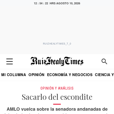
12 : 54 : 23 HRS
AGOSTO 10, 2026
RUIZHEALYTIMES_T_0
MI COLUMNA
OPINIÓN
ECONOMÍA Y NEGOCIOS
CIENCIA 
DIALOGO NOCTURNO
ECONOMISTA
EL UNIVERSAL
EDUARDO RUIZ HEALY EN FORMULA
PUEBLA
REFORMA
CRITERIO DE HI
OPINIÓN Y ANÁLISIS
Sacarlo del escondite
AMLO vuelca sobre la senadora andanadas de