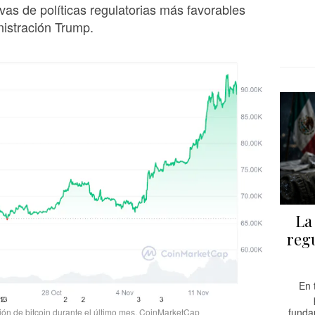
ivas de políticas regulatorias más favorables
nistración Trump.
La
regu
En 
fundam
ción de bitcoin durante el último mes. CoinMarketCap