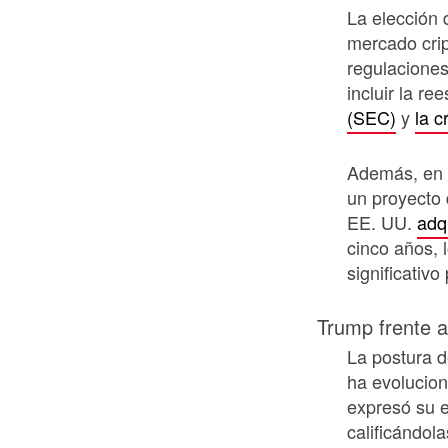
La elección 
mercado cri
regulaciones
incluir la re
(SEC)
y
la c
Además, en 
un proyecto 
EE. UU.
adq
cinco años, 
significativ
Trump frente al
La postura d
ha evolucio
expresó su e
calificándol