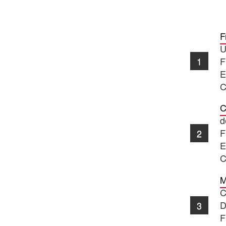
F
U
F
E
C
C
d
F
E
C
M
C
D
F