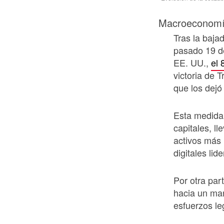
Macroeconomía
Tras la baja
pasado 19 d
EE. UU.,
el 
victoria de 
que los dejó
Esta medida 
capitales, l
activos más 
digitales lid
Por otra par
hacia un mar
esfuerzos le