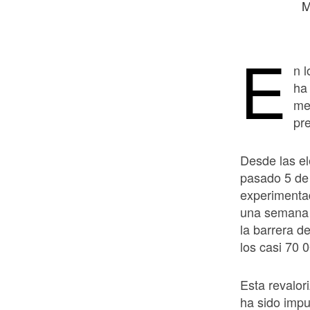
M
E
n 
ha
me
pr
Desde las el
pasado 5 de 
experimenta
una semana 
la barrera d
los casi 70 
Esta revalo
ha sido imp