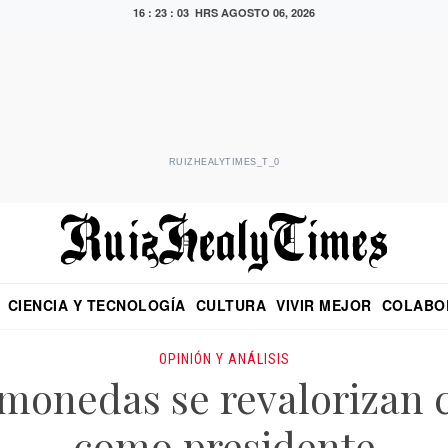
16 : 23 : 04 HRS
AGOSTO 06, 2026
RUIZHEALYTIMES_T_0
CIENCIA Y TECNOLOGÍA
CULTURA
VIVIR MEJOR
COLABO
NO
CRITERIO DE HIDALGO
EDUARDO RUIZ HEALY EN FORMULA
DIARIO DE CHIAPAS
PUEBLA
OPINIÓN
IMAGEN DE Z
EN EL ES
OPINIÓN Y ANÁLISIS
omonedas se revalorizan
como presidente