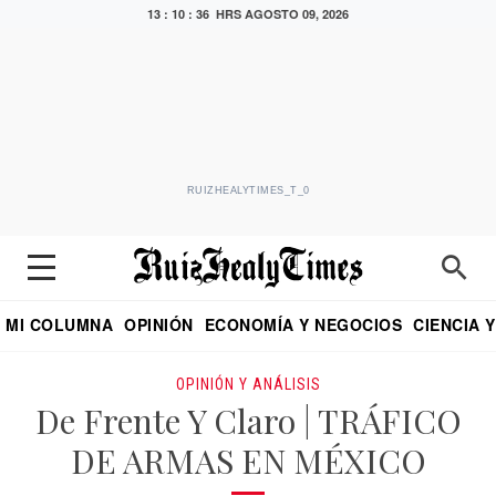
13 : 10 : 37 HRS
AGOSTO 09, 2026
RUIZHEALYTIMES_T_0
MI COLUMNA
OPINIÓN
ECONOMÍA Y NEGOCIOS
CIENCIA 
DIALOGO NOCTURNO
ECONOMISTA
EL UNIVERSAL
EDUARDO RUIZ HEALY EN FORMULA
PUEBLA
REFORMA
CRITERIO DE HI
OPINIÓN Y ANÁLISIS
De Frente Y Claro | TRÁFICO
DE ARMAS EN MÉXICO