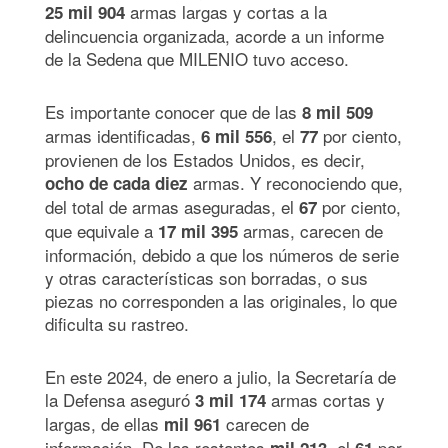
armas largas y cortas a la
25 mil 904
delincuencia organizada, acorde a un informe
de la Sedena que MILENIO tuvo acceso.
Es importante conocer que de las
8 mil 509
armas identificadas,
, el
por ciento,
6 mil 556
77
provienen de los Estados Unidos, es decir,
armas. Y reconociendo que,
ocho de cada diez
del total de armas aseguradas, el
por ciento,
67
que equivale a
armas, carecen de
17 mil 395
información, debido a que los números de serie
y otras características son borradas, o sus
piezas no corresponden a las originales, lo que
dificulta su rastreo.
En este 2024, de enero a julio, la Secretaría de
la Defensa aseguró
armas cortas y
3 mil 174
largas, de ellas
carecen de
mil 961
información. De las restantes
el
por
mil 213,
61