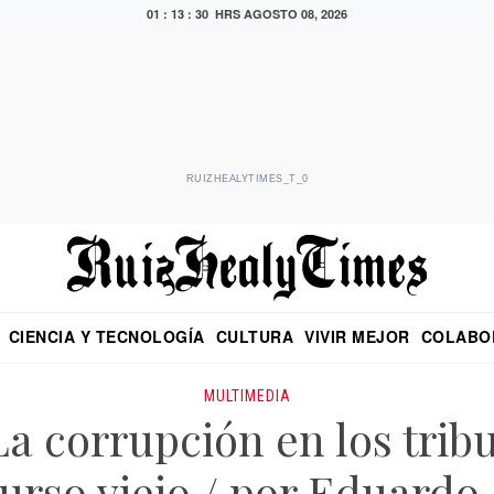
01 : 13 : 30 HRS
AGOSTO 08, 2026
RUIZHEALYTIMES_T_0
CIENCIA Y TECNOLOGÍA
CULTURA
VIVIR MEJOR
COLABO
NO
CRITERIO DE HIDALGO
EDUARDO RUIZ HEALY EN FORMULA
DIARIO DE CHIAPAS
PUEBLA
OPINIÓN
IMAGEN DE Z
EN EL ES
MULTIMEDIA
La corrupción en los trib
urso viejo / por Eduardo