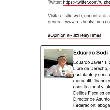
Twitter:
https://twitter.com/ruizh
Visita el sitio web, encontrarás 
general: www.ruizhealytimes.c
#Opinión
#RuizHealyTimes
Eduardo Sodi
Eduardo Javier T.
Libre de Derecho, d
postulante y consu
mercantil, financiera
constitucional y j
Delitos Fiscales en
Director de Asunto
Federación; aboga